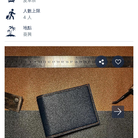
皮革班
人數上限
4 人
地點
葵興