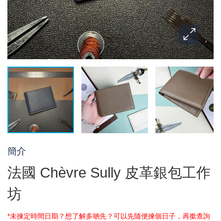
簡介
法國 Chèvre Sully 皮革銀包工作
坊
*未揀定時間日期？想了解多啲先？可以先隨便揀個日子，再撳查詢