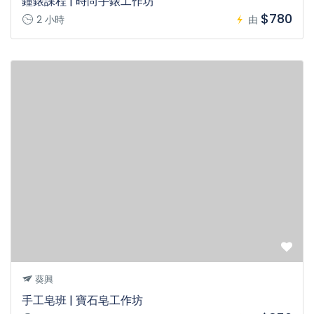
鐘錶課程 | 時尚手錶工作坊
$780
2 小時
由
葵興
手工皂班 | 寶石皂工作坊