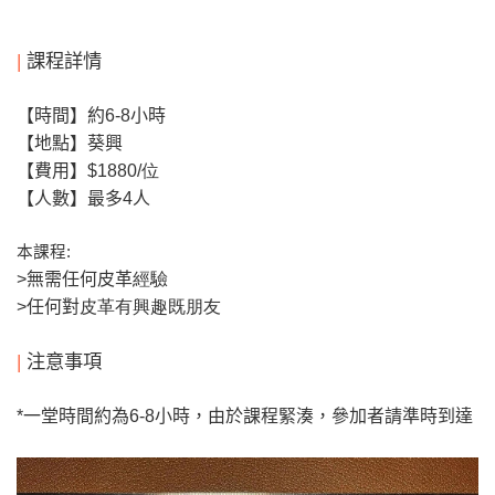
|
課程詳情
【時間】約6-8
小時
【地點】葵興
【費用】
$1880/位
【人數】
最多4
人
本課程
:
>
無需任何皮革
經驗
>
任何對
皮革有興趣既朋友
|
注意事項
*
一堂時間約為6-8
小時，由於課程緊湊，參加者請準時到達