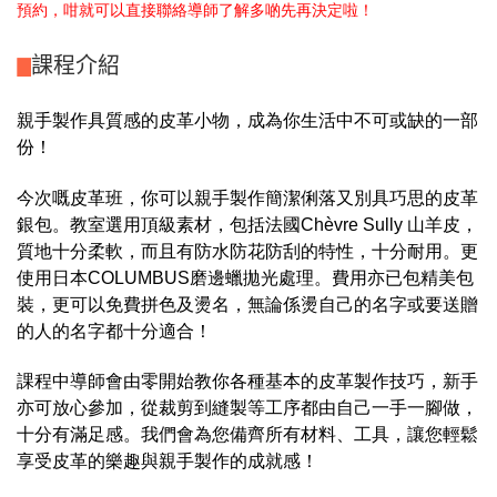
預約，咁就可以直接聯絡導師了解多啲先再決定啦！
課程介紹
親手製作具質感的皮革小物，成為你生活中不可或缺的一部
份！
今次嘅皮革班，你可以親手製作簡潔俐落又別具巧思的皮革
銀包。教室選用頂級素材，包括法國Chèvre Sully 山羊皮，
質地十分柔軟，而且有防水防花防刮的特性，十分耐用。更
使用日本COLUMBUS磨邊蠟拋光處理。費用亦已包精美包
裝，更可以免費
拼色及
燙名，無論係
燙自己的名字或要送贈
的人的名字都十分適合！
課程中導師會由零開始教你各種
基本的皮革製作技巧，新手
亦可放心參加，從裁剪到縫製
等工序都由自己一手一腳做，
十分有滿足感。
我們會為您備齊所有材料、工具，讓您輕鬆
享受皮革的樂趣與親手製作的成就感！