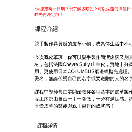
*未揀定時間日期？想了解多啲先？可以先隨便揀個
啲先再決定啦！
課程介紹
親手製作具質感的皮革小物，成為你生活中不
今次嘅皮革班，你可以親手製作簡潔俐落又別
材，包括法國Chèvre Sully 山羊皮，質
用。更使用日本COLUMBUS磨邊蠟拋光處
燙名，無論係
燙自己的名字或要送贈的人的名
課程中導師會由零開始教你各種
基本的皮革製
等工序都由自己一手一腳做，十分有滿足感。
享受皮革的樂趣與親手製作的成就感！
|
課程詳情