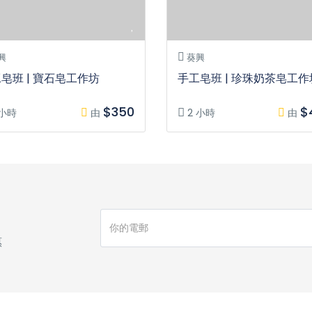
興
葵興
皂班 | 寶石皂工作坊
手工皂班 | 珍珠奶茶皂工作
$350
$
 小時
由
2 小時
由
惠