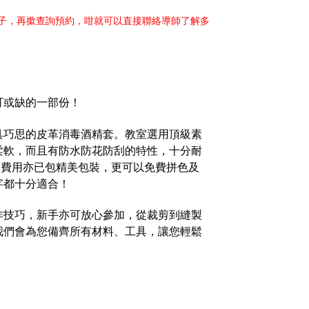
日子，再撳查詢預約，咁就可以直接聯絡導師了解多
可或缺的一部份！
具巧思的皮革消毒酒精套。教室選用頂級
素
地十分柔軟，而且有防水防花防刮的特性，十分耐
理。費用亦已包精美包裝，更可以免費
拼色及
字都十分適合！
作技巧，新手亦可放心參加，從裁剪到縫製
我們會為您備齊所有材料、工具，讓您輕鬆