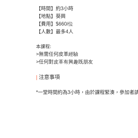
【時間】約3
小時
【地點】葵興
【費用】
$660/位
【人數】
最多4
人
本課程
:
>
無需任何皮革
經驗
>
任何對
皮革有興趣既朋友
|
注意事項
*
一堂時間約為3
小時，由於課程緊湊，參加者