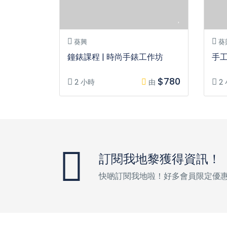
葵興
葵
鐘錶課程 | 時尚手錶工作坊
手工
$780
2 小時
由
2
訂閱我地黎獲得資訊！
快啲訂閱我地啦！好多會員限定優