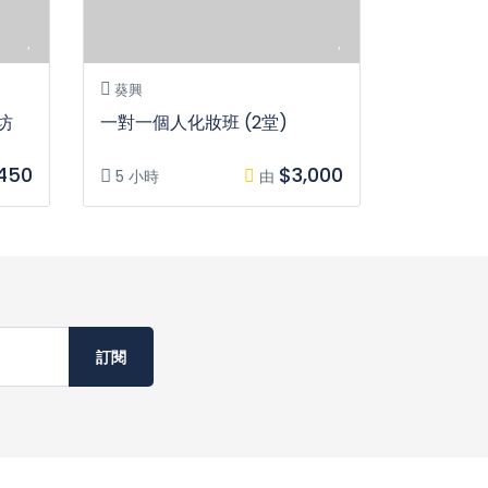
葵興
坊
一對一個人化妝班 (2堂)
450
$3,000
5 小時
由
訂閱