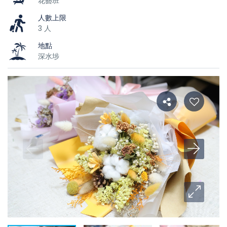
花藝班
人數上限
3 人
地點
深水埗