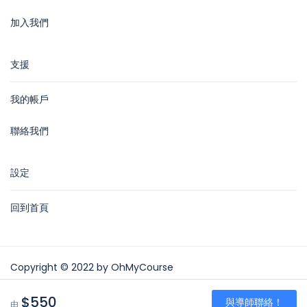
加入我們
支援
我的帳戶
聯絡我們
設定
回到首頁
Copyright © 2022 by OhMyCourse
OhMyCourse
$550
與導師聯絡！
青山公路388號中染大廈25樓01-03室Tsuen Wan
由