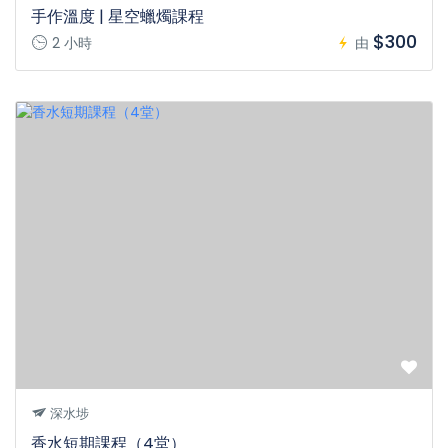
手作溫度 | 星空蠟燭課程
$300
2 小時
由
深水埗
香水短期課程（4堂）