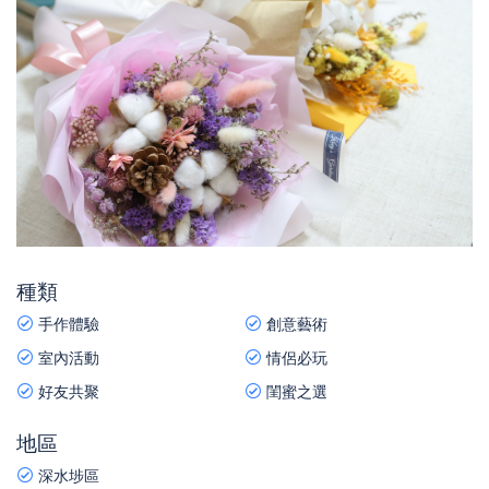
種類
手作體驗
創意藝術
室內活動
情侶必玩
好友共聚
閨蜜之選
地區
深水埗區