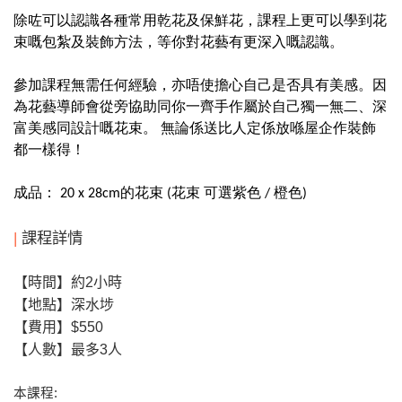
除咗可以認識各種常用乾花及保鮮花，課程上更可以學到花
束嘅包紮及裝飾方法，等你對花藝有更深入嘅認識。
參加課程無需任何經驗，亦唔使擔心自己是否具有美感。因
為花藝導師會從旁協助同你一齊手作屬於自己獨一無二、深
富美感同設計嘅花束。 無論係送比人定係放喺屋企作裝飾
都一樣得！
成品： 20 x 28cm的花束 (花束 可選紫色 / 橙色)
|
課程詳情
【時間】約2
小時
【地點】深水埗
【費用】
$550
【人數】
最多3
人
本課程
: