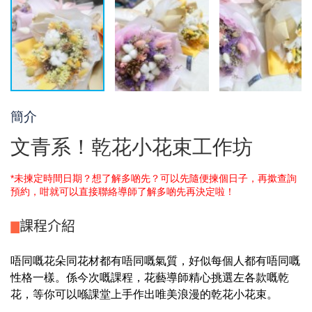
簡介
文青系！乾花小花束工作坊
*未揀定時間日期？想了解多啲先？可以先隨便揀個日子，再撳查詢
預約，咁就可以直接聯絡導師了解多啲先再決定啦！
課程介紹
唔同嘅花朵同花材都有唔同嘅氣質，好似每個人都有唔同嘅
性格一樣。係今次嘅課程，花藝導師精心挑選左各款嘅乾
花，等你可以喺課堂上手作出唯美浪漫的乾花小花束。