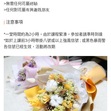
>
無需任何花藝
經驗
>
任何對花藝
有興趣既朋友
|
注意事項
*
一堂時間約為2
小時，由於課程緊湊，參加者請準時到達
*
如於上課前
3
小時懸掛八號或以上強風信號
;
或黑色暴雨警
告信號已經生效，活動將改期