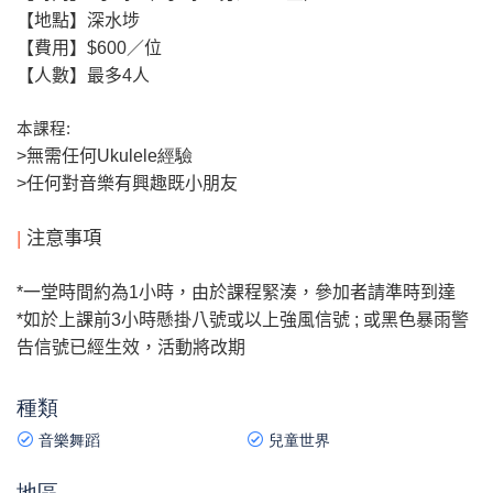
【地點】深水埗
【費用】
$600
／位
【人數】最多4
人
本課程
:
>
無需任何Ukulele
經驗
>
任何對音樂
有興趣既小朋友
|
注意事項
*
一堂時間約為1
小時，由於課程緊湊，參加者請準時到達
*
如於上課前
3
小時懸掛八號或以上強風信號
;
或黑色暴雨警
告信號已經生效，活動將改期
種類
音樂舞蹈
兒童世界
地區