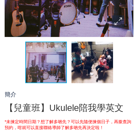
簡介
【兒童班】Ukulele陪我學英文
*未揀定時間日期？想了解多啲先？可以先隨便揀個日子，再撳查詢
預約，咁就可以直接聯絡導師了解多啲先再決定啦！