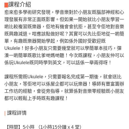
課程介紹
愈來愈多學術研究發現，學音樂對於小朋友既腦部神經和心
理發展有非常正面既影響。但如果一開始就比小朋友學習一
啲比較複習既樂器，佢地有機會會抗拒，甚至令佢地對音樂
既興趣減退。咁應該點做好呢？其實可以先比佢地從一啲簡
單，有趣既樂器開始學起，例如係外國好受歡迎既
Ukulele！好多小朋友只需要幾堂就可以學簡單本技巧，彈
湊一啲簡單既歌比爹哋媽哋聽！今次既課程，小朋友仲可以
係玩Ukulele既同時學到英文，可以話係一舉兩得呀！
課程所需既Ukulele，只需要報名完成第一期後，就會送比
小朋友，等佢地可以係屋企都可以玩樂器！導師有豐富籌辦
工作坊的經驗，會從旁指導，就算係對音樂零經驗既小朋友
都可以輕鬆上手時既有趣課程！
|
課程詳情
【時間】5小時 （1
小時15分鐘 x 4 堂）