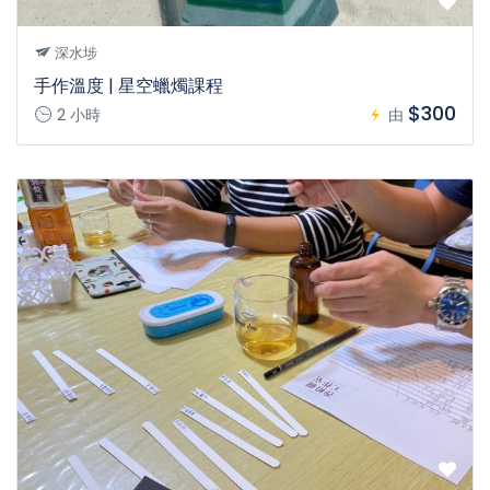
深水埗
手作溫度 | 星空蠟燭課程
$300
2 小時
由