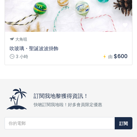
大角咀
吹玻璃・聖誕波波掛飾
$600
3 小時
由
訂閱我地黎獲得資訊！
快啲訂閱我地啦！好多會員限定優惠
訂閱