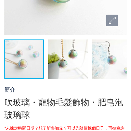
簡介
吹玻璃・寵物毛髮飾物・肥皂泡
玻璃球
*未揀定時間日期？想了解多啲先？可以先隨便揀個日子，再撳查詢