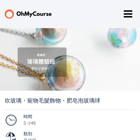
吹玻璃・寵物毛髮飾物・肥皂泡玻璃球
時間
3 小時
類別