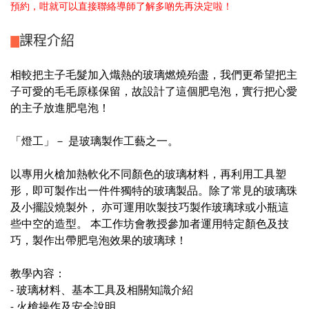
預約，咁就可以直接聯絡導師了解多啲先再決定啦！
課程介紹
相較把主子毛髮加入熾熱的玻璃燃燒殆盡，我們更希望把主
子可愛的毛毛原樣保留，故設計了這個肥皂泡，實行把心愛
的主子放進肥皂泡！
「燈工」－ 是玻璃製作工藝之一。
以專用火槍加熱軟化不同顏色的玻璃材料，再利用工具塑
形，即可製作出一件件獨特的玻璃製品。除了常見的玻璃珠
及小擺設燒製外， 亦可運用吹製技巧製作玻璃球或小瓶這
些中空的造型。 本工作坊會教授參加者運用特定顏色及技
巧，製作出帶肥皂泡效果的玻璃球！
教學內容：
- 玻璃材料、基本工具及相關知識介紹
- 火槍操作及安全說明