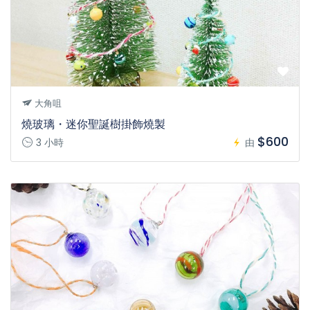
大角咀
燒玻璃・迷你聖誕樹掛飾燒製
$600
3 小時
由