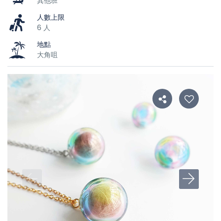
其他班
人數上限
6 人
地點
大角咀