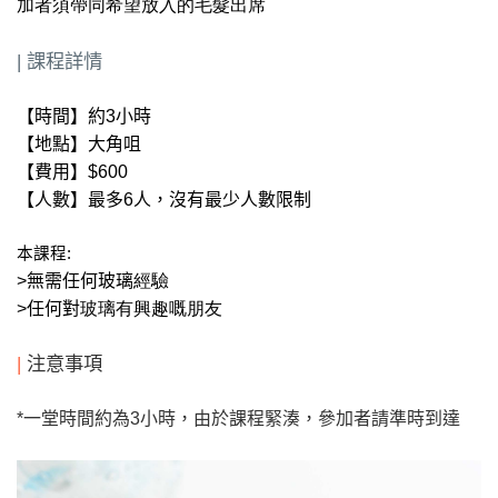
加者須帶同希望放入的毛髮出席
| 課程詳情
【時間】約3
小時
【地點】大角咀
【費用】
$600
【人數】
最多6
人，沒有最少人數限制
本課程
:
>
無需任何玻璃
經驗
>
任何對
玻璃有興趣嘅朋友
|
注意事項
*
一堂時間約為3
小時，由於課程緊湊，參加者請準時到達