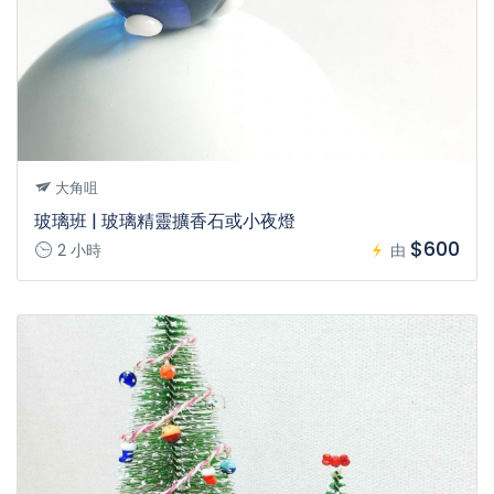
大角咀
玻璃班 | 玻璃精靈擴香石或小夜燈
$600
2 小時
由