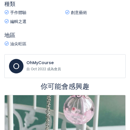
種類
手作體驗
創意藝術
編輯之選
地區
油尖旺區
OhMyCourse
O
自 Oct 2022 成為會員
你可能會感興趣