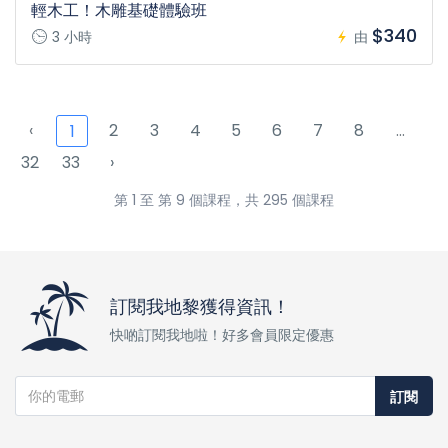
輕木工！木雕基礎體驗班
$340
3 小時
由
‹
2
3
4
5
6
7
8
...
1
32
33
›
第 1 至 第 9 個課程，共 295 個課程
訂閱我地黎獲得資訊！
快啲訂閱我地啦！好多會員限定優惠
訂閱