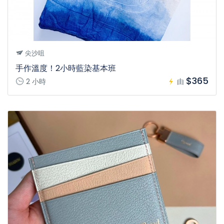
尖沙咀
手作溫度！2小時藍染基本班
$365
2 小時
由