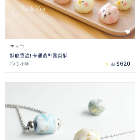
石門
酥脆香濃! 卡通造型鳳梨酥
$620
3 小時
由