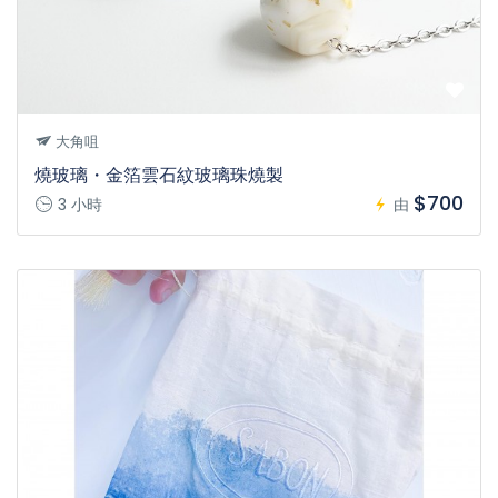
大角咀
燒玻璃・金箔雲石紋玻璃珠燒製
$700
3 小時
由