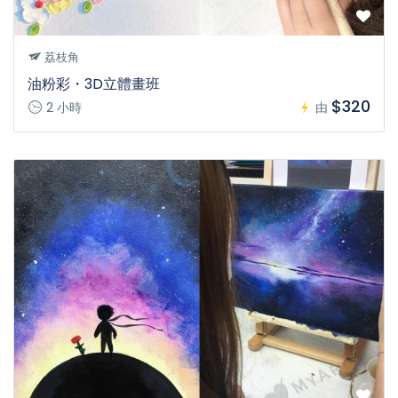
荔枝角
油粉彩・3D立體畫班
$320
2 小時
由