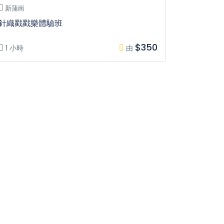
新蒲崗
針織戳戳樂體驗班
$350
1 小時
由