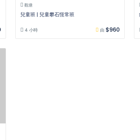
觀塘
兒童班 | 兒童攀石恆常班
0
$960
4 小時
由