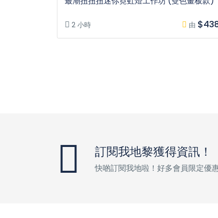
最潮扭扭扭迷你霓虹燈工作坊 (雙色畫板款)
$43
2 小時
由
訂閱我地黎獲得資訊！
快啲訂閱我地啦！好多會員限定優