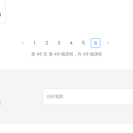
8
‹
1
2
3
4
5
›
6
第 46 至 第 49 個課程，共 49 個課程
惠