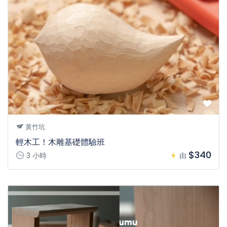
黃竹坑
輕木工！木雕基礎體驗班
$340
3 小時
由