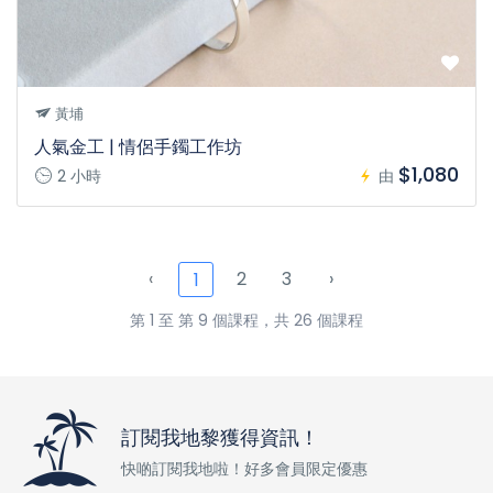
黃埔
人氣金工 | 情侶手鐲工作坊
$1,080
2 小時
由
‹
2
3
›
1
第 1 至 第 9 個課程，共 26 個課程
訂閱我地黎獲得資訊！
快啲訂閱我地啦！好多會員限定優惠