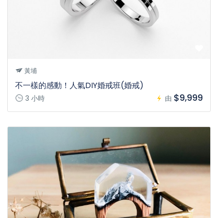
黃埔
不一樣的感動！人氣DIY婚戒班(婚戒)
$9,999
3 小時
由