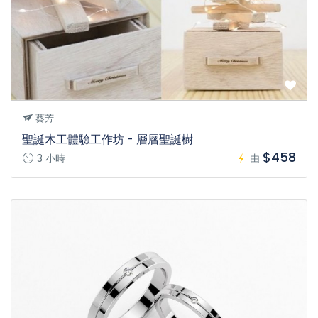
葵芳
聖誕木工體驗工作坊 - 層層聖誕樹
$458
3 小時
由