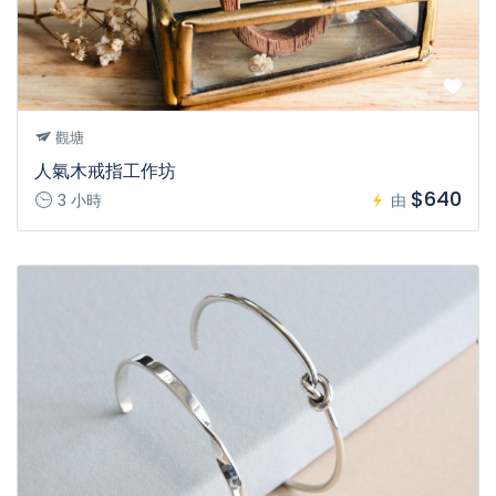
觀塘
人氣木戒指工作坊
$640
3 小時
由