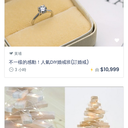
黃埔
不一樣的感動！人氣DIY婚戒班(訂婚戒)
$10,999
3 小時
由