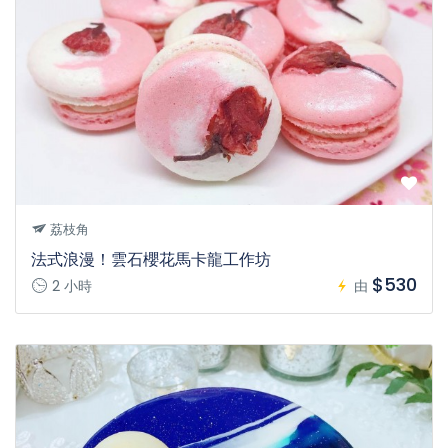
荔枝角
法式浪漫！雲石櫻花馬卡龍工作坊
$530
2 小時
由