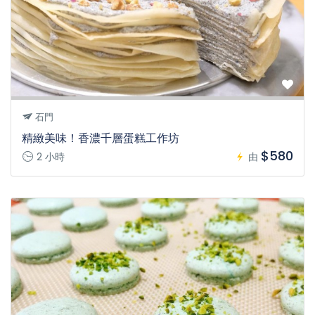
石門
精緻美味！香濃千層蛋糕工作坊
$580
2 小時
由