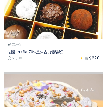
荔枝角
法國Truffle 70%黑朱古力體驗班
$620
2 小時
由