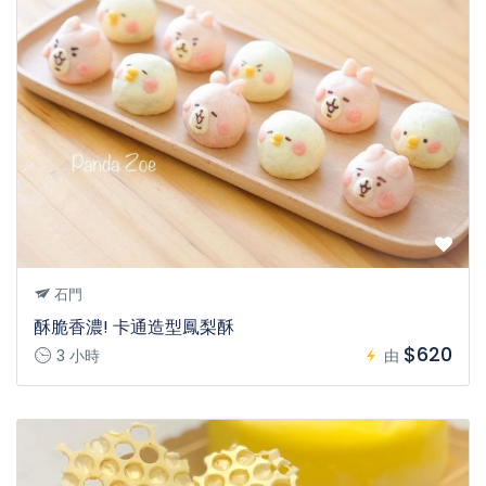
石門
酥脆香濃! 卡通造型鳳梨酥
$620
3 小時
由