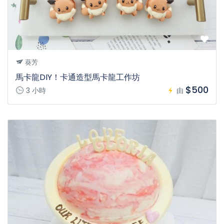
葵芳
馬卡龍DIY！卡通造型馬卡龍工作坊
$500
3 小時
由