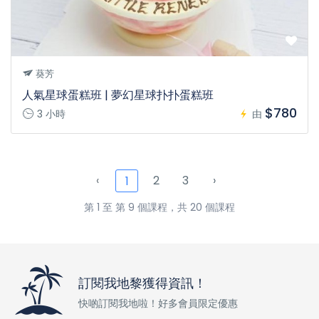
葵芳
人氣星球蛋糕班 | 夢幻星球扑扑蛋糕班
$780
3 小時
由
‹
2
3
›
1
第 1 至 第 9 個課程，共 20 個課程
訂閱我地黎獲得資訊！
快啲訂閱我地啦！好多會員限定優惠