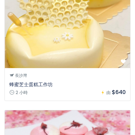
長沙灣
蜂蜜芝士蛋糕工作坊
$640
2 小時
由