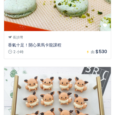
長沙灣
香氣十足！開心果馬卡龍課程
$530
2 小時
由