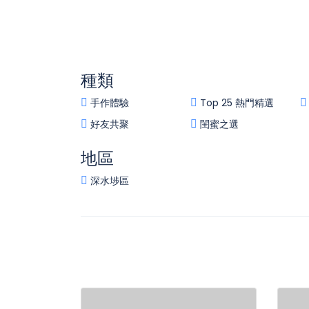
種類
手作體驗
Top 25 熱門精選
好友共聚
閨蜜之選
地區
深水埗區