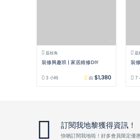
荔枝角
荔
裝修興趣班 | 家居維修DIY
裝修
$1,380
3 小時
由
7
訂閱我地黎獲得資訊！
快啲訂閱我地啦！好多會員限定優