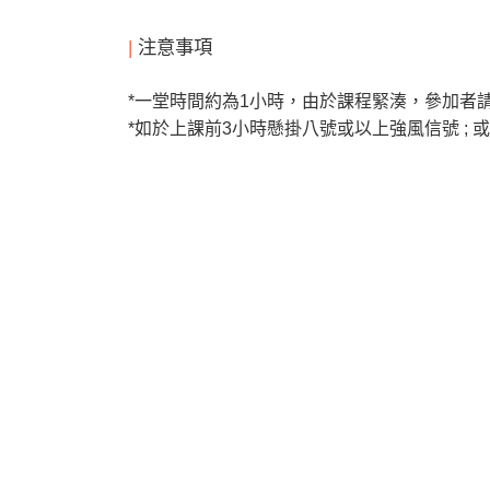
|
注意事項
*
一堂時間約為1
小時，由於課程緊湊，參加者
*
如於上課前
3
小時懸掛八號或以上強風信號
;
或