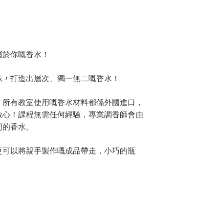
屬於你嘅香水！
味，
打造出層次、獨一無二嘅香水！
！
所有教室使用嘅香水材料都係外國進口，
放心！
課程無需任何經驗，專業調香師會由
同的
香水。
更可以將親手製作嘅成品帶走，
小巧的瓶