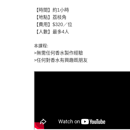
【時間】約1
小時
【地點】荔枝角
【費用】
$320
／位
【人數】最多4
人
本課程
:
>
無需任何香水製作經驗
>
任何對
香水有興趣既朋友