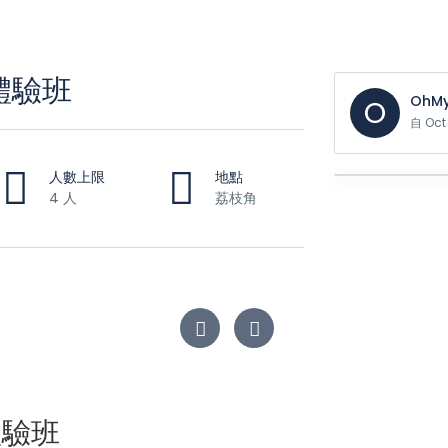
水體驗班
OhMy
O
自 Oc
人數上限
地點
4 人
荔枝角
體驗班