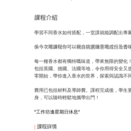
課程介紹
學習不同香水如何搭配，一堂課就能調配出專
係今次嘅課程你可以親自挑選鐘意嘅成份及香
每一種香水都有獨特嘅味道，帶來無限的變化
包括英國、德國、法國等地，令你用得安全又
零開始，帶你進入香水的世界，探索與認識不
費用已包括材料及導師費。
課程完成後，學生
身，可以隨時輕鬆地攜帶出門！
*工作坊逢
星期日休息*
|
課程詳情