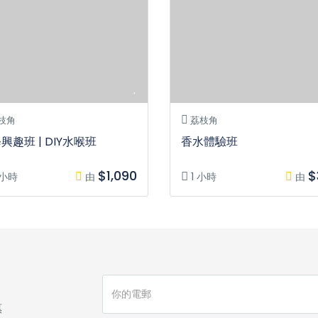
枝角
荔枝角
興趣班 | DIY水喉班
香水體驗班
$1,090
$
 小時
由
1 小時
由
惠