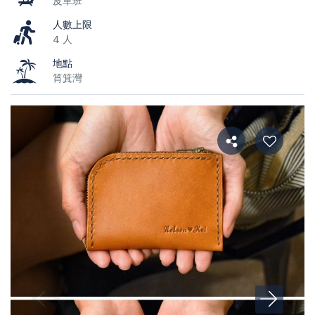
皮革班
人數上限
4 人
地點
筲箕灣