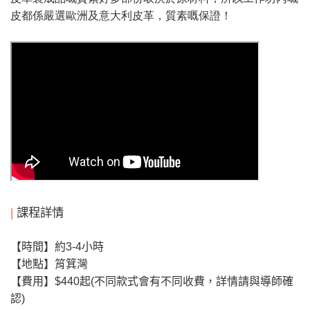
皮都係嚴選歐洲及意大利皮革，質素嘅保證！
|
課程詳情
【時間】約3-4
小時
【地點】筲箕灣
【費用】
$440
起(不同款式會有不同收費，詳情請與導師確
認)