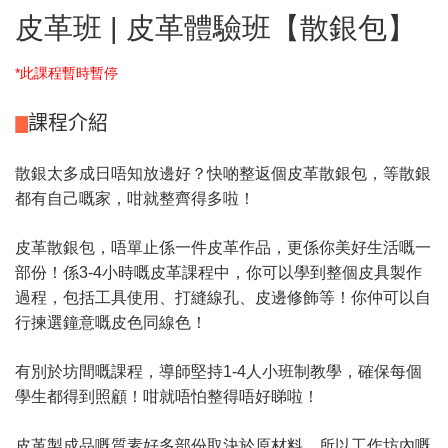
皮革班 | 皮革體驗班【散銀包】
*此課程暫時暫停
課程介紹
散銀太多成日唔知放邊好？快啲整返個皮革散銀包，等散銀
都有自己嘅家，咁就整齊得多啦！
皮革散銀包，唔單止係一件皮革作品，更係你美好生活嘅一
部份！係3-4小時嘅皮革課程中，你可以學到整個皮具製作
過程，包括工具使用、打縫線孔、皮邊修飾等！你仲可以自
行揀選鐘意嘅皮色同線色！
有別於坊間嘅課程，導師堅持1-4人小班制教學，確保每個
學生都得到照顧！咁就唔怕整得唔好睇啦！
皮革製成品嘅質素好多部份取決於原材料，所以工作坊內嘅