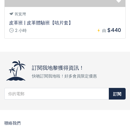
筲箕灣
皮革班 | 皮革體驗班【咭片套】
$440
2 小時
由
訂閱我地黎獲得資訊！
快啲訂閱我地啦！好多會員限定優惠
訂閱
聯絡我們