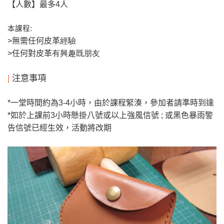
【人數】最多4
人
本課程
:
>
無需任何皮革
經驗
>
任何對皮革
有興趣既朋友
|
注意事項
*
一堂時間約為3-4
小時，由於課程緊湊，參加者請準時到達
*
如於上課前
3
小時懸掛八號或以上強風信號
;
或黑色暴雨警
告信號已經生效，活動將改期