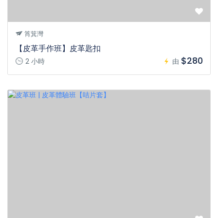
筲箕灣
【皮革手作班】皮革匙扣
$280
2 小時
由