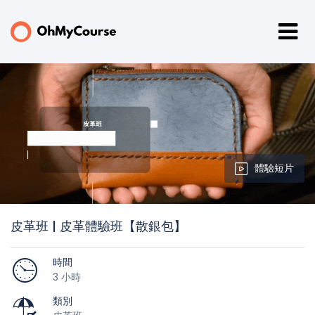
體驗短片
皮革班 | 皮革體驗班【散銀包】
時間
3 小時
類別