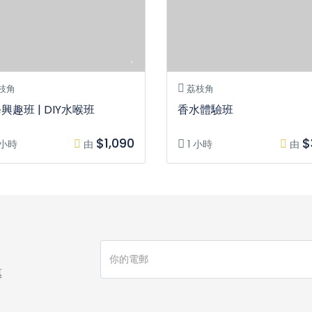
枝角
荔枝角
興趣班 | DIY水喉班
香水體驗班
$1,090
$
 小時
由
1 小時
由
惠