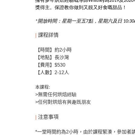
擁有多年烘焙經驗嘅導師Whitney為2019及2020年Inter
獎得主。保證教你做到又靚又好食嘅甜品！
*開放時間：星期一至五7點，星期六及日 10:30am
|
課程詳情
【時間】約2
小時
【地點】長沙灣
【費用】
$530
【人數】
2-12
人
本課程
:
>
無需任何烘焙
經驗
>
任何對烘焙
有興趣既朋友
|
注意事項
*
一堂時間約為2
小時，由於課程緊湊，參加者