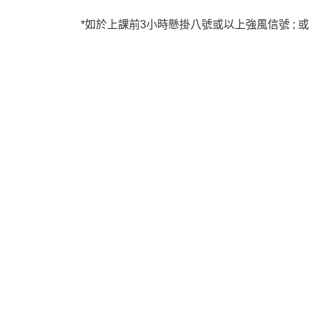
*
如於上課前
3
小時懸掛八號或以上強風信號
;
或