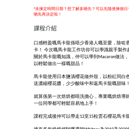
*未揀定時間日期？想了解多啲先？可以先隨便揀個
啲先再決定啦！
課程介紹
口感輕盈嘅馬卡龍係唔少香港人嘅至愛，除咗
卡！ 今次嘅馬卡龍工作坊你可以學識親手製作
關於馬卡龍嘅知識，仲可以學到Macaron做
以輕鬆做出一樣嘅甜品！
馬卡龍使用日本鹽漬櫻花做外殼，以粉紅同白
送濃縮櫻花醬，少少酸味中和返馬卡龍嘅甜味
就算係第一次焙烘都唔洗擔心，專業嘅烘焙導
一位同學都可輕鬆容易地上手！
課程完成後仲可以帶走12至15粒雲石櫻花馬卡龍