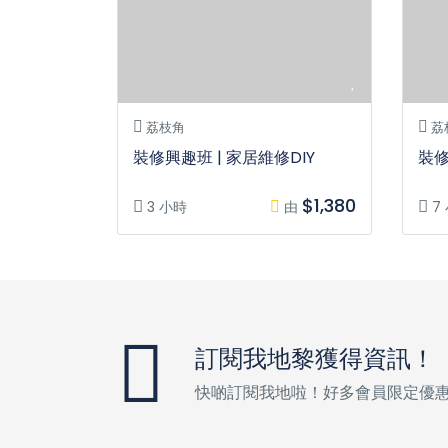
荔枝角
荔
裝修興趣班 | 家居維修DIY
裝修
$1,380
3 小時
由
7
訂閱我地黎獲得資訊！
快啲訂閱我地啦！好多會員限定優