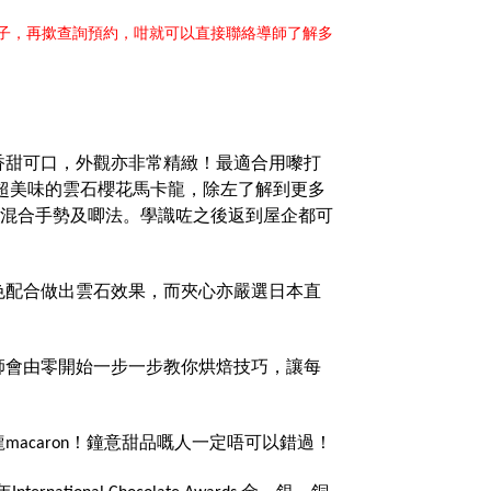
日子，再撳查詢預約，咁就可以直接聯絡導師了解多
香甜可口，外觀亦非常精緻！最適合用嚟打
超美味的雲石櫻花馬卡龍，除左了解到更多
法，混合手勢及唧法。學識咗之後返到屋企都可
色配合做出雲石效果，而夾心亦嚴選日本直
！
師會由零開始一步一步教你烘焙技巧，讓每
macaron！鐘意甜品嘅人一定唔可以錯過！