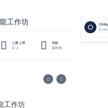
龍工作坊
OhMy
O
自 Oc
人數上限
地點
12 人
荔枝角
龍工作坊