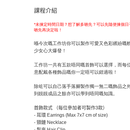
課程介紹
*未揀定時間日期？想了解多啲先？可以先隨便揀個
啲先再決定啦！
喺今次嘅工作坊你可以製作可愛又色彩繽紛嘅
少女心大爆發！
工作坊一共有五款唔同嘅首飾可以選擇，而每
意配戴各種飾品嘅你一定唔可以錯過啦！
除咗可以自己落手落腳製作獨一無二嘅飾品之
到靚靚成品之餘亦可以學到唔同嘅知識。
首飾款式 （每位參加者可製作3款）
- 耳環 E
arrings (Max 7x7 cm of size)
- 頸鏈 N
ecklace
- 髮夾 H
air Clip