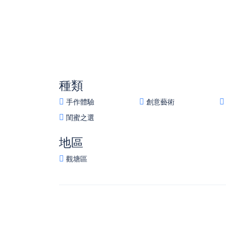
種類
手作體驗
創意藝術
閨蜜之選
地區
觀塘區