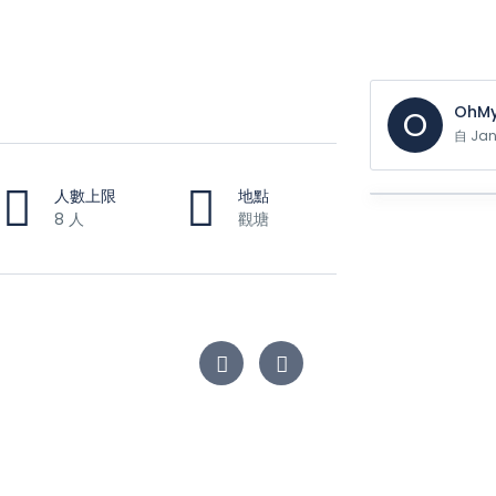
OhMy
O
自 Ja
人數上限
地點
8 人
觀塘