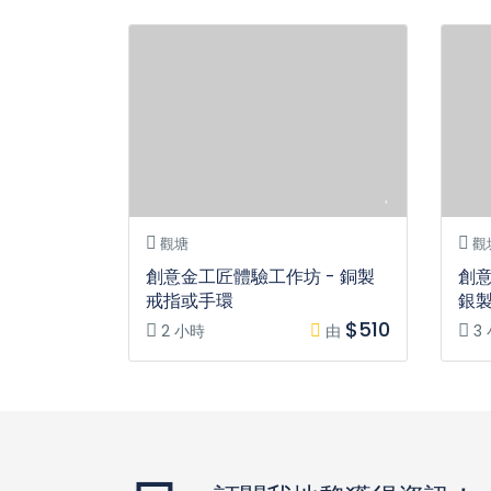
觀塘
觀
創意金工匠體驗工作坊 - 銅製
創意
戒指或手環
銀
$510
2 小時
由
3