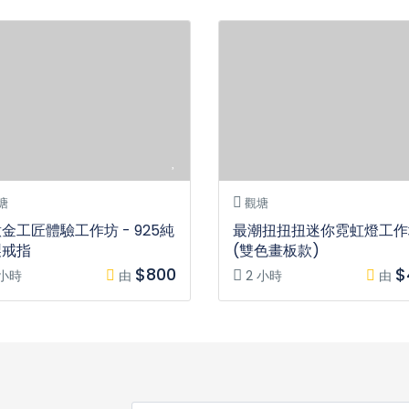
塘
觀塘
金工匠體驗工作坊 - 925純
最潮扭扭扭迷你霓虹燈工作
製戒指
(雙色畫板款)
$800
$
 小時
由
2 小時
由