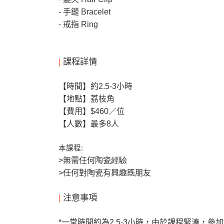
- 手鏈 B
racelet
- 戒指 Ring
|
課程詳情
【時間】約2.5-3
小時
【地點】荔枝角
【費用】
$460
／位
【人數】最多8
人
本課程
:
>
無需任何陶瓷
經驗
>
任何對陶瓷
有興趣既朋友
|
注意事項
*
一堂時間約為2.5-3
小時，由於課程緊湊，參加