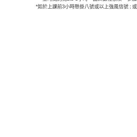
*
如於上課前
3
小時懸掛八號或以上強風信號
;
或