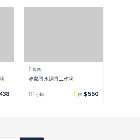
觀塘
坊
專屬香水調香工作坊
438
$550
1 小時
由