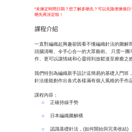
*未揀定時間日期？想了解多啲先？可以先隨便揀個
啲先再決定啦！
課程介紹
一直對編織起興趣卻因看不懂編織針法的圖解而
頭腦清晰、令手心合一的大眾藝術。 只需一團
作、更可以讓情緒和心靈得到放鬆達至療癒之效
我們特別為編織新手設計這簡易的基礎入門班
針法後能創作出各式各樣滿有個人風格的手作
課程內容：
正確持線手勢
日本編織圖解構
認識基礎針法，(如何開始與完美收結)