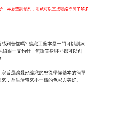
日子，再撳查詢預約，咁就可以直接聯絡導師了解多
感到苦惱嗎? 編織工藝本是一門可以訓練
毛線跟一支鉤針，無論置身哪裡都可以創
!
，宗旨是讓愛好編織的您從學懂基本的簡單
品來，為生活帶來不一樣的色彩與美好。