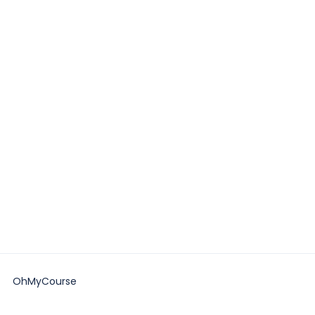
OhMyCourse
青山公路388號中染大廈25樓01-03室Tsuen Wan