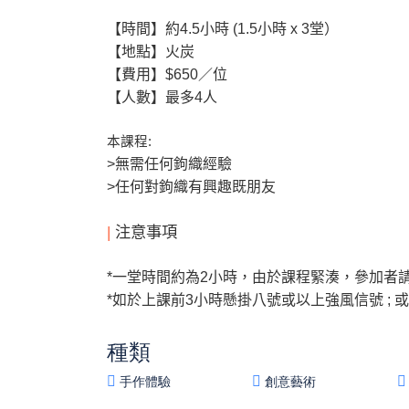
【時間】約4.5
小時 (1.5小時 x 3堂）
【地點】火炭
【費用】
$650
／位
【人數】最多4
人
本課程
:
>
無需任何鉤織經驗
>
任何對
鉤織有興趣既朋友
|
注意事項
*
一堂時間約為2
小時，由於課程緊湊，參加者
*
如於上課前
3
小時懸掛八號或以上強風信號
;
或
種類
手作體驗
創意藝術