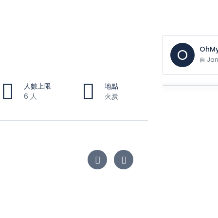
OhMy
O
自 Ja
人數上限
地點
6 人
火炭