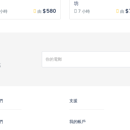
坊
$580
$
 小時
由
7 小時
由
惠
們
支援
們
我的帳戶