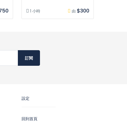
750
$300
1 小時
由
訂閱
設定
回到首頁