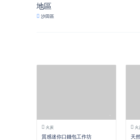
地區
沙田區
火炭
火
質感迷你口錢包工作坊
天